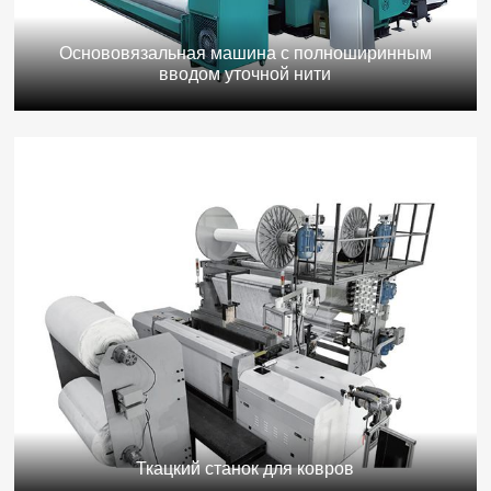
Основовязальная машина с полноширинным
вводом уточной нити
Ткацкий станок для ковров