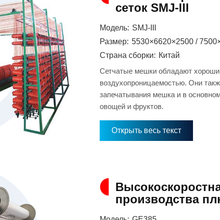
сеток SMJ-III
Модель:
SMJ-III
Размер:
5530×6620×2500 / 7500
Страна сборки:
Китай
Сетчатые мешки обладают хороши
воздухопроницаемостью. Они такж
запечатывания мешка и в основно
овощей и фруктов.
Открыть весь текст
Высокоскоростна
производства пл
Модель:
GE385