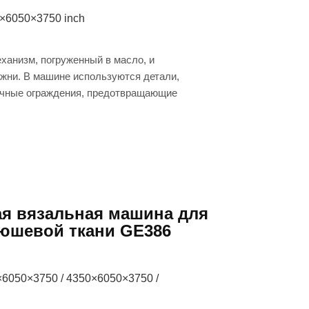
×6050×3750 inch
ханизм, погруженный в масло, и
ни. В машине используются детали,
очные ограждения, предотвращающие
я вязальная машина для
юшевой ткани GE386
×6050×3750 / 4350×6050×3750 /