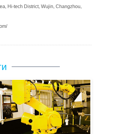
a, Hi-tech District, Wujin, Changzhou,
com/
ти