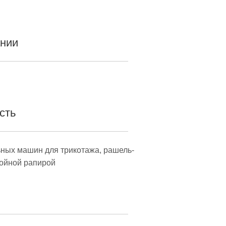
ании
сть
ных машин для трикотажа, рашель-
войной рапирой