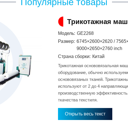
Популярные товары
Трикотажная маш
Модель:
GE2268
Размер:
6745×2600×2620 / 7565
9000×2650×2760 inch
Страна сборки:
Китай
Трикотажная основовязальная маш
оборудование, обычно используем
основовязаных тканей. Трикотаж
используют от 2 до 4 направляющи
производственную эффективность.
ткачества текстиля.
Открыть весь текст