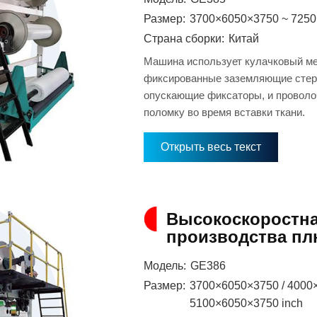
Размер:
3700×6050×3750 ~ 7250
Страна сборки:
Китай
Машина использует кулачковый ме
фиксированные заземляющие стерж
опускающие фиксаторы, и провол
поломку во время вставки ткани.
Открыть весь текст
Высокоскоростна
производства пл
Модель:
GE386
Размер:
3700×6050×3750 / 4000
5100×6050×3750 inch