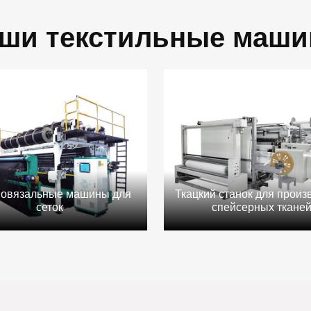
ши текстильные маш
овязальные машины для
Ткацкий станок для произ
сеток
спейсерных ткане