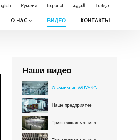
nglish
Русский
Español
العربية
Türkçe
О НАС
ВИДЕО
КОНТАКТЫ
Наши видео
О компании WUYANG
Наше предприятие
Трикотажная машина