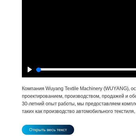
Play
Компания Wuyang Textile Machinery (WUYANG), ос
проектированием, производством, продажей и об
30-летний опыт работы, мы предоставляем компл
таких как производство автомобильного текстиля,
Открыть весь текст