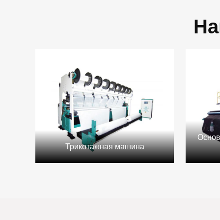
На
Основ
Трикотажная машина