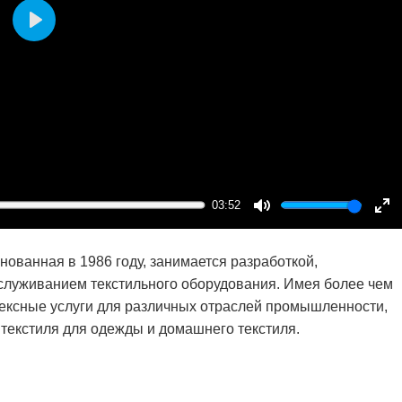
Play
03:52
Mute
En
ful
нованная в 1986 году, занимается разработкой,
служиванием текстильного оборудования. Имея более чем
ексные услуги для различных отраслей промышленности,
 текстиля для одежды и домашнего текстиля.