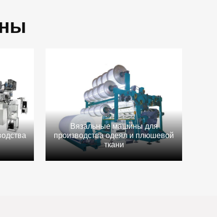
ины
Вязальные машины для
водства
производства одеял и плюшевой
й
ткани