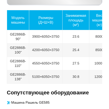
Занимаемая
Вес
Модель
Размеры
площадь
машины
машины
(Д×Ш×В)
(м²)
(кг)
GE2886B-
3900×6050×3750
23.6
8000
90"
GE2886B-
4200×6050×3750
25.4
8500
100"
GE2886B-
4550×6050×3750
27.5
10000
110"
GE2886B-
5100×6050×3750
30.8
12000
138"
Cопутствующее оборудование
Машина Рашель GE585