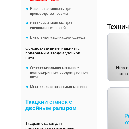
Вязальные машины для
производства тесьмы
Вязальные машины для
Технич
специальных тканей
Вязальная машина для одежды
Основовязальные машины с
поперечным вводом уточной
нити
Игла с
Основовязальная машина с
полноширинным вводом уточной
игла
нити
Многоосевая вязальная машина
Ткацкий станок с
двойным рапиром
Р
о
Ткацкий станок для
производства спейсерных