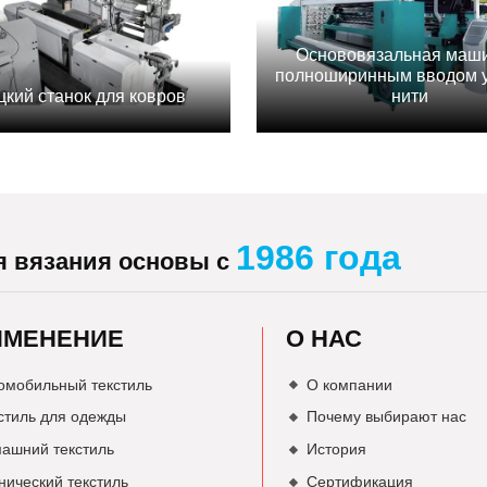
Основовязальная маши
полноширинным вводом 
цкий станок для ковров
нити
1986 года
я вязания основы с
ИМЕНЕНИЕ
О НАС
омобильный текстиль
О компании
стиль для одежды
Почему выбирают нас
ашний текстиль
История
нический текстиль
Сертификация