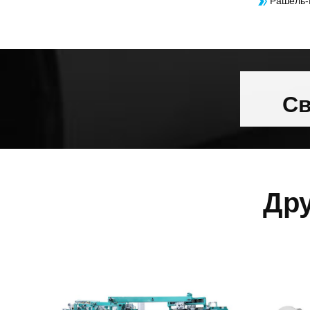
Рашель-
Св
Др