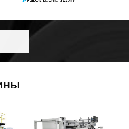
Рашель-машина GE2399
ины