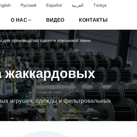
nglish
Русский
Español
العربية
Türkçe
О НАС
ВИДЕО
КОНТАКТЫ
 для производства одеял и плюшевой ткани
а жаккардовых
вых игрушек, одежды и фильтровальных