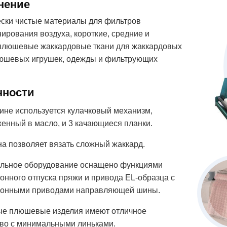
нение
ски чистые материалы для фильтров
ирования воздуха, короткие, средние и
плюшевые жаккардовые ткани для жаккардовых
люшевых игрушек, одежды и фильтрующих
нности
ине используется кулачковый механизм,
женный в масло, и 3 качающиеся планки.
а позволяет вязать сложный жаккард.
ильное оборудование оснащено функциями
онного отпуска пряжи и привода EL-образца с
ронными приводами направляющей шины.
ые плюшевые изделия имеют отличное
тво с минимальными линьками.