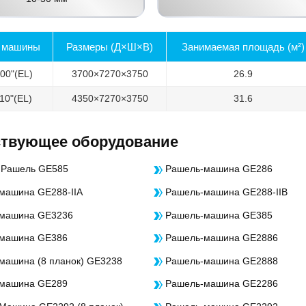
 машины
Размеры (Д×Ш×В)
Занимаемая площадь (м²)
00"(EL)
3700×7270×3750
26.9
10"(EL)
4350×7270×3750
31.6
ствующее оборудование
Рашель GE585
Рашель-машина GE286
машина GE288-IIA
Рашель-машина GE288-IIB
машина GE3236
Рашель-машина GE385
машина GE386
Рашель-машина GE2886
машина (8 планок) GE3238
Рашель-машина GE2888
машина GE289
Рашель-машина GE2286