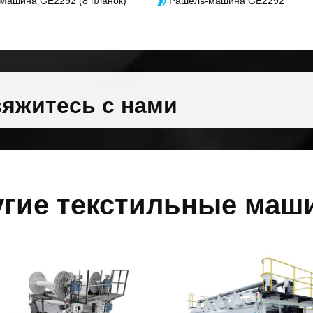
Машина GE2292 (8 планок)
Рашель-машина GE2292
яжитесь с нами
угие текстильные маш