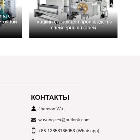
на с
уточной
Ткацкий станок для производства
спейсерных тканей
КОНТАКТЫ
Jhonson Wu
wuyang-tex@outlook.com
+86-13358166053 (Whatsapp)