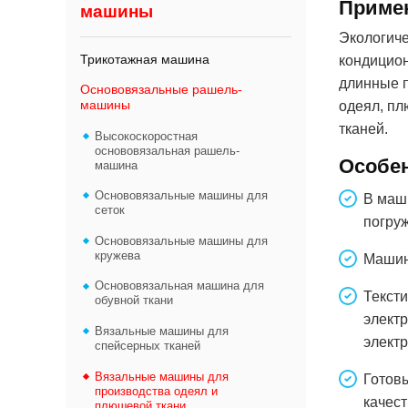
Приме
машины
Экологиче
Трикотажная машина
кондицион
длинные 
Основовязальные рашель-
машины
одеял, п
тканей.
Высокоскоростная
основовязальная рашель-
Особе
машина
Основовязальные машины для
В маш
сеток
погру
Основовязальные машины для
кружева
Машин
Основовязальная машина для
Текст
обувной ткани
электр
Вязальные машины для
элект
спейсерных тканей
Вязальные машины для
Готов
производства одеял и
качес
плюшевой ткани