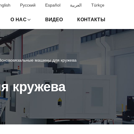
nglish
Русский
Español
العربية
Türkçe
О НАС
ВИДЕО
КОНТАКТЫ
Основовязальные машины для кружева
я кружева