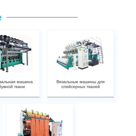
е
зальная машина
Вязальные машины для
бувной ткани
спейсерных тканей