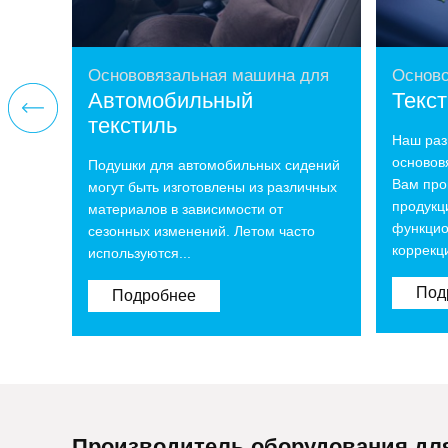
Основовязальная машина для
Осново
Автомобильный
Текс
текстиль
Наш раз
основов
Подушки для автомобильных сидений
Вам про
могут быть изготовлены из различных
продукц
материалов в зависимости от
функцио
сезонных изменений. Летом часто
коррекц
используются...
Под
Подробнее
Производитель оборудования дл