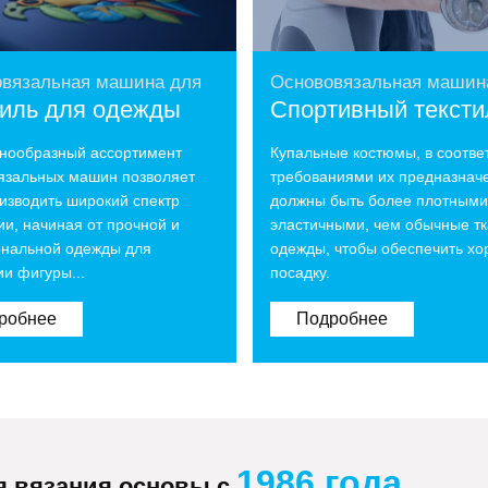
вязальная машина для
Основовязальная машин
тиль для одежды
Спортивный тексти
нообразный ассортимент
Купальные костюмы, в соответ
язальных машин позволяет
требованиями их предназнач
изводить широкий спектр
должны быть более плотными
ии, начиная от прочной и
эластичными, чем обычные тк
нальной одежды для
одежды, чтобы обеспечить х
ии фигуры...
посадку.
робнее
Подробнее
1986 года
я вязания основы с