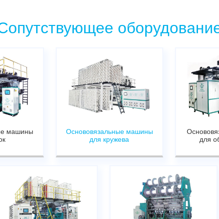
Cопутствующее оборудовани
ые машины
Основовязальные машины
Основовя
ок
для кружева
для о