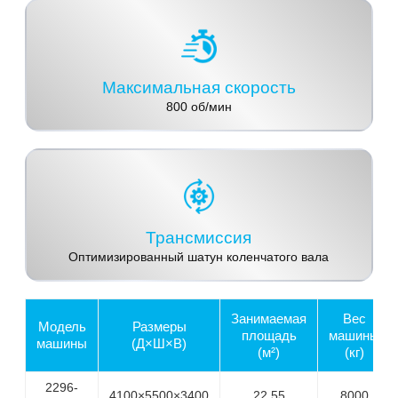
Максимальная скорость
800 об/мин
Трансмиссия
Оптимизированный шатун коленчатого вала
Занимаемая
Вес
Модель
Размеры
площадь
машины
машины
(Д×Ш×В)
(м²)
(кг)
2296-
4100×5500×3400
22.55
8000