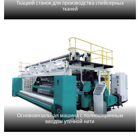
Ткацкий станок для производства спейсерных
тканей
Основовязальная машина с полноширинным
вводом уточной нити