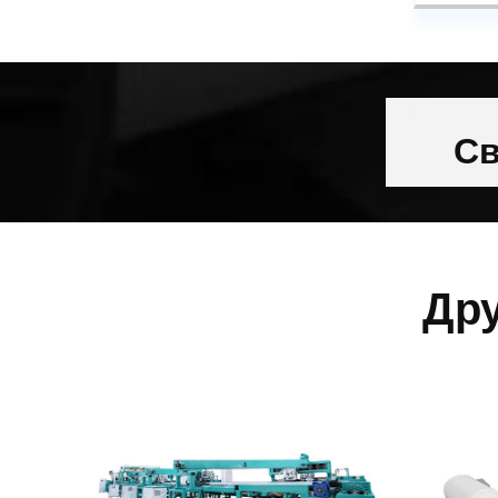
Св
Др