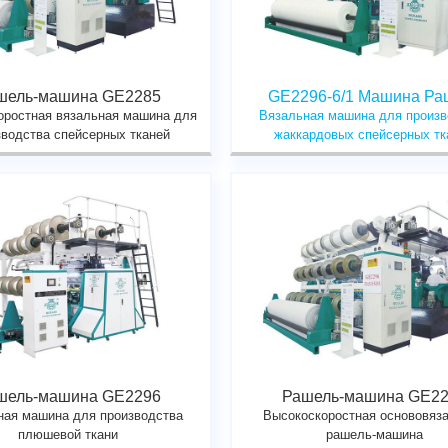
шель-машина GE2285
GE2296-6/1 Машина Ра
оростная вязальная машина для
Вязальная машина для произв
зводства спейсерных тканей
жаккардовых спейсерных тк
шель-машина GE2296
Рашель-машина GE22
ная машина для производства
Высокоскоростная основовяз
плюшевой ткани
рашель-машина