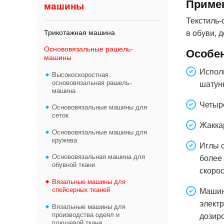
Приме
машины
Текстиль-
Трикотажная машина
в обуви, 
Основовязальные рашель-
Особе
машины
Испол
Высокоскоростная
основовязальная рашель-
шатун
машина
Четыр
Основовязальные машины для
сеток
Жакка
Основовязальные машины для
кружева
Иглы с
Основовязальная машина для
более
обувной ткани
скорос
Вязальные машины для
спейсерных тканей
Машин
элект
Вязальные машины для
производства одеял и
дозир
плюшевой ткани