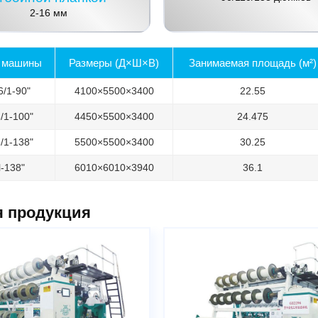
2-16 мм
 машины
Размеры (Д×Ш×В)
Занимаемая площадь (м²)
6/1-90"
4100×5500×3400
22.55
/1-100"
4450×5500×3400
24.475
/1-138"
5500×5500×3400
30.25
l-138"
6010×6010×3940
36.1
я продукция