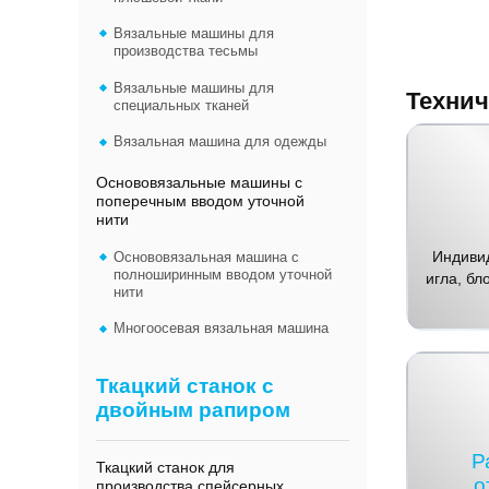
Вязальные машины для
производства тесьмы
Вязальные машины для
Технич
специальных тканей
Вязальная машина для одежды
Основовязальные машины с
поперечным вводом уточной
нити
Индиви
Основовязальная машина с
полноширинным вводом уточной
игла, б
нити
Многоосевая вязальная машина
Ткацкий станок с
двойным рапиром
Р
Ткацкий станок для
о
производства спейсерных