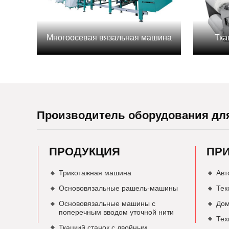
Многоосевая вязальная машина
Тка
Производитель оборудования дл
ПРОДУКЦИЯ
ПР
Трикотажная машина
Авт
Основовязальные рашель-машины
Тек
Основовязальные машины с
Дом
поперечным вводом уточной нити
Тех
Ткацкий станок с двойным