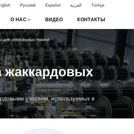
nglish
Русский
Español
العربية
Türkçe
О НАС
ВИДЕО
КОНТАКТЫ
 для спейсерных тканей
а жаккардовых
ардовыми узорами, используемых в