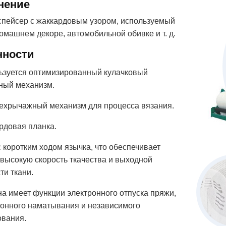
нение
спейсер с жаккардовым узором, используемый
домашнем декоре, автомобильной обивке и т. д.
нности
ьзуется оптимизированный кулачковый
ный механизм.
ехрычажный механизм для процесса вязания.
рдовая планка.
 коротким ходом язычка, что обеспечивает
 высокую скорость ткачества и выходной
ти ткани.
а имеет функции электронного отпуска пряжи,
ронного наматывания и независимого
ования.