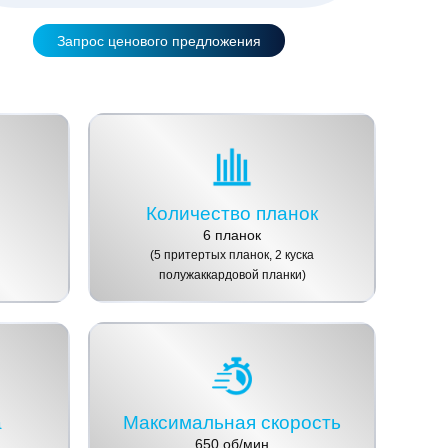
Запрос ценового предложения
Количество планок
6 планок
(5 притертых планок, 2 куска
полужаккардовой планки)
а
Максимальная скорость
650 об/мин