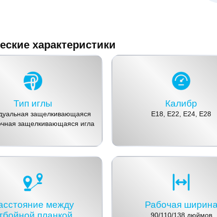
еские характеристики
Тип иглы
Калибр
дуальная защелкивающаяся
E18, E22, E24, E28
лочная защелкивающаяся игла
асстояние между
Рабочая ширин
тбойной планкой
90/110/138 дюймов