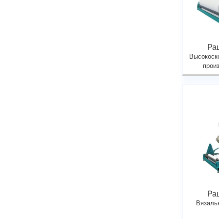
Ра
Высокоск
прои
Ра
Вязаль