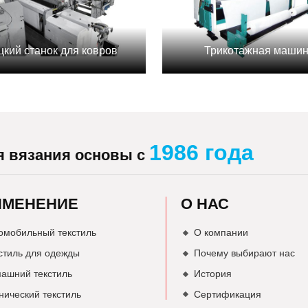
цкий станок для ковров
Трикотажная маши
1986 года
я вязания основы с
ИМЕНЕНИЕ
О НАС
омобильный текстиль
О компании
стиль для одежды
Почему выбирают нас
ашний текстиль
История
нический текстиль
Сертификация