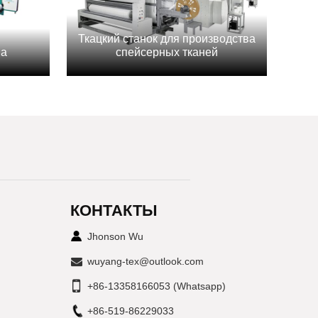
Ткацкий станок для производства
на
спейсерных тканей
КОНТАКТЫ
Jhonson Wu
wuyang-tex@outlook.com
+86-13358166053 (Whatsapp)
+86-519-86229033