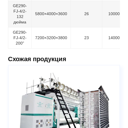
GE290-
FJ-4/2-
5800×4000×3600
26
10000
132
дюйма
GE290-
FJ-4/2-
7200×3200×3800
23
14000
200"
Схожая продукция