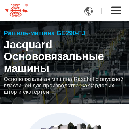

Рашель-машина GE290-FJ
Jacquard
Основовязальные
машины
Основовязальная машина Raschel с опускной
пластиной для производства жаккардовых
штор и скатертей