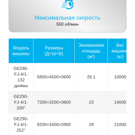
Максимальная скорость
550 об/мин
Занимаемая
Вес
Модель
Размеры
площадь
машины
машины
(Д×Ш×В)
(м²)
(кг)
GE290-
FJ-4/1-
5800×4500×3600
26.1
10000
132
дюйма
GE290-
FJ-4/1-
7200×3200×3800
23
14000
200"
GE290-
FJ-4/1-
8330×3400×3900
29
21000
252"