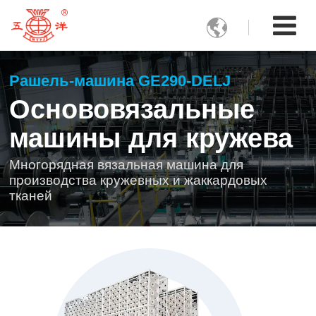

Рашель-машина GE290-DELJ
Основовязальные
машины для кружева
Многорядная вязальная машина для
производства кружевных и жаккардовых
тканей