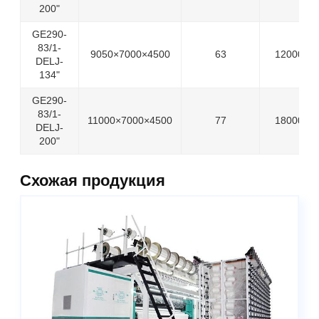
200"
GE290-
83/1-
9050×7000×4500
63
12000
DELJ-
134"
GE290-
83/1-
11000×7000×4500
77
18000
DELJ-
200"
Схожая продукция