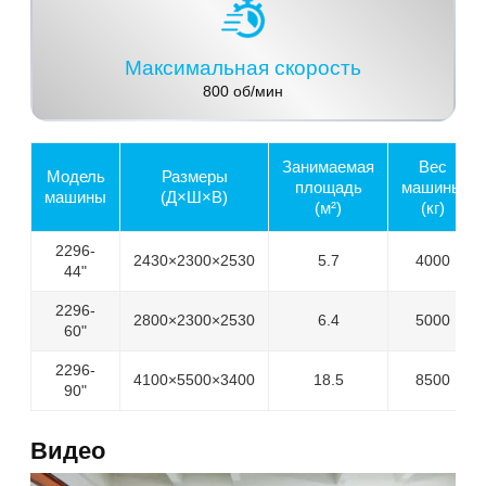
Максимальная скорость
800 об/мин
Занимаемая
Вес
Модель
Размеры
площадь
машины
машины
(Д×Ш×В)
(м²)
(кг)
2296-
2430×2300×2530
5.7
4000
44"
2296-
2800×2300×2530
6.4
5000
60"
2296-
4100×5500×3400
18.5
8500
90"
Видео