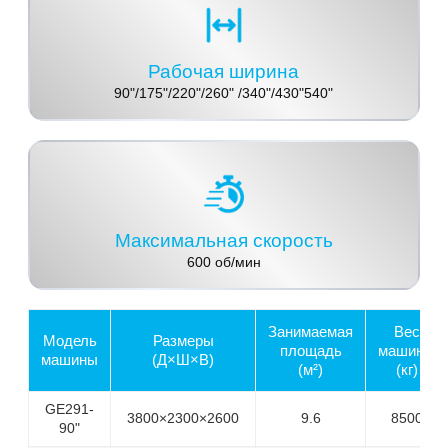
Рабочая ширина
90"/175"/220"/260" /340"/430"540"
Максимальная скорость
600 об/мин
Занимаемая
Вес
Модель
Размеры
площадь
машины
машины
(Д×Ш×В)
(м²)
(кг)
GE291-
3800×2300×2600
9.6
8500
90"