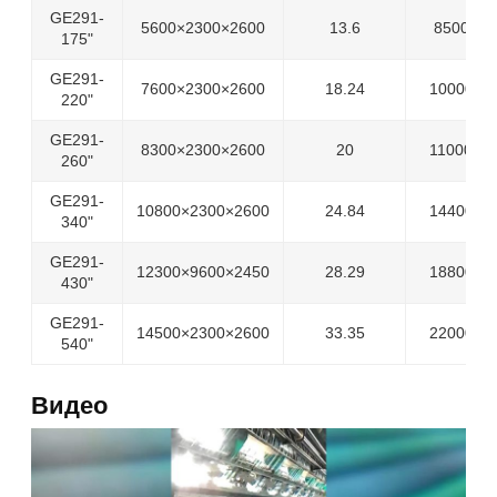
GE291-
5600×2300×2600
13.6
8500
175"
GE291-
7600×2300×2600
18.24
10000
220"
GE291-
8300×2300×2600
20
11000
260"
GE291-
10800×2300×2600
24.84
14400
340"
GE291-
12300×9600×2450
28.29
18800
430"
GE291-
14500×2300×2600
33.35
22000
540"
Видео